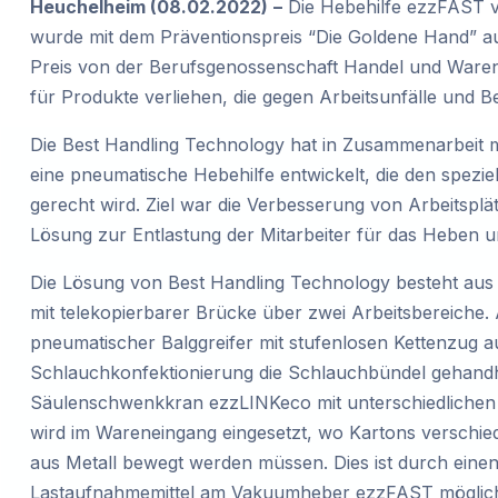
Heuchelheim (08.02.2022)
–
Die Hebehilfe ezzFAST v
wurde mit dem Präventionspreis “Die Goldene Hand” au
Preis von der Berufsgenossenschaft Handel und Warenl
für Produkte verliehen, die gegen Arbeitsunfälle und B
Die Best Handling Technology hat in Zusammenarbeit 
eine pneumatische Hebehilfe entwickelt, die den spezi
gerecht wird. Ziel war die Verbesserung von Arbeitsplä
Lösung zur Entlastung der Mitarbeiter für das Heben 
Die Lösung von Best Handling Technology besteht aus
mit telekopierbarer Brücke über zwei Arbeitsbereiche. 
pneumatischer Balggreifer mit stufenlosen Kettenzug a
Schlauchkonfektionierung die Schlauchbündel gehand
Säulenschwenkkran ezzLINKeco mit unterschiedlichen 
wird im Wareneingang eingesetzt, wo Kartons verschi
aus Metall bewegt werden müssen. Dies ist durch eine
Lastaufnahmemittel am Vakuumheber ezzFAST möglich.