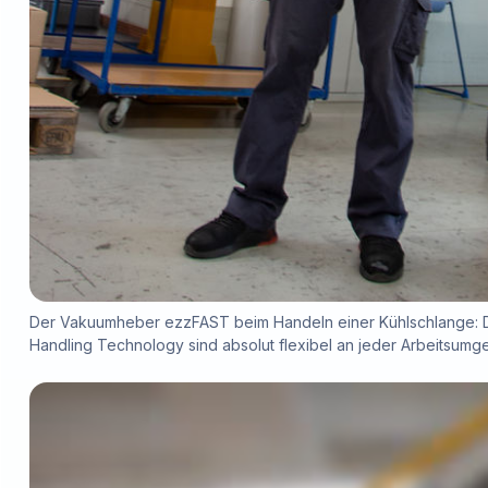
Der Vakuumheber ezzFAST beim Handeln einer Kühlschlange: D
Handling Technology sind absolut flexibel an jeder Arbeitsum