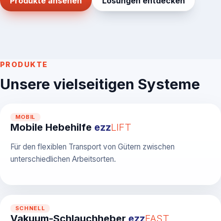
Produkte ansehen
Lösungen entdecken
PRODUKTE
Unsere vielseitigen Systeme
MOBIL
Mobile Hebehilfe
ezz
LIFT
Für den flexiblen Transport von Gütern zwischen
unterschiedlichen Arbeitsorten.
SCHNELL
Vakuum-Schlauchheber
ezz
FAST